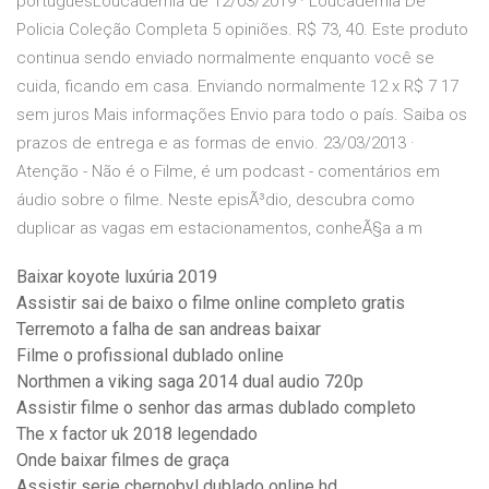
portuguesLoucademia de 12/03/2019 · Loucademia De
Policia Coleção Completa 5 opiniões. R$ 73, 40. Este produto
continua sendo enviado normalmente enquanto você se
cuida, ficando em casa. Enviando normalmente 12 x R$ 7 17
sem juros Mais informações Envio para todo o país. Saiba os
prazos de entrega e as formas de envio. 23/03/2013 ·
Atenção - Não é o Filme, é um podcast - comentários em
áudio sobre o filme. Neste episÃ³dio, descubra como
duplicar as vagas em estacionamentos, conheÃ§a a m
Baixar koyote luxúria 2019
Assistir sai de baixo o filme online completo gratis
Terremoto a falha de san andreas baixar
Filme o profissional dublado online
Northmen a viking saga 2014 dual audio 720p
Assistir filme o senhor das armas dublado completo
The x factor uk 2018 legendado
Onde baixar filmes de graça
Assistir serie chernobyl dublado online hd