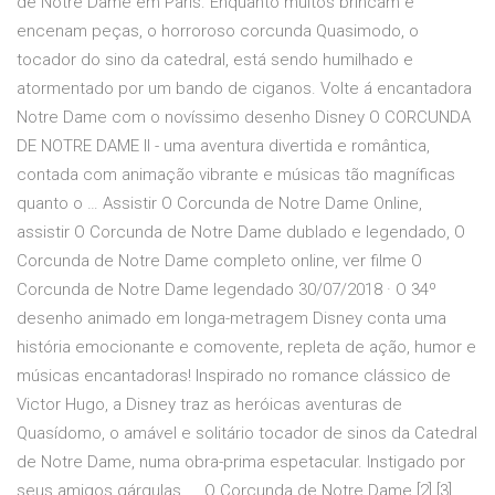
de Notre Dame em Paris. Enquanto muitos brincam e
encenam peças, o horroroso corcunda Quasimodo, o
tocador do sino da catedral, está sendo humilhado e
atormentado por um bando de ciganos. Volte á encantadora
Notre Dame com o novíssimo desenho Disney O CORCUNDA
DE NOTRE DAME II - uma aventura divertida e romântica,
contada com animação vibrante e músicas tão magníficas
quanto o … Assistir O Corcunda de Notre Dame Online,
assistir O Corcunda de Notre Dame dublado e legendado, O
Corcunda de Notre Dame completo online, ver filme O
Corcunda de Notre Dame legendado 30/07/2018 · O 34º
desenho animado em longa-metragem Disney conta uma
história emocionante e comovente, repleta de ação, humor e
músicas encantadoras! Inspirado no romance clássico de
Victor Hugo, a Disney traz as heróicas aventuras de
Quasídomo, o amável e solitário tocador de sinos da Catedral
de Notre Dame, numa obra-prima espetacular. Instigado por
seus amigos gárgulas, … O Corcunda de Notre Dame [2] [3]