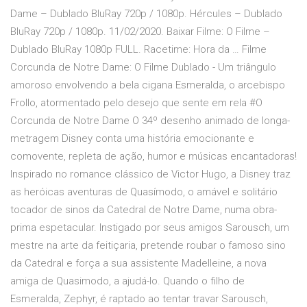
Dame – Dublado BluRay 720p / 1080p. Hércules – Dublado
BluRay 720p / 1080p. 11/02/2020. Baixar Filme: O Filme –
Dublado BluRay 1080p FULL. Racetime: Hora da … Filme
Corcunda de Notre Dame: O Filme Dublado - Um triângulo
amoroso envolvendo a bela cigana Esmeralda, o arcebispo
Frollo, atormentado pelo desejo que sente em rela #O
Corcunda de Notre Dame O 34º desenho animado de longa-
metragem Disney conta uma história emocionante e
comovente, repleta de ação, humor e músicas encantadoras!
Inspirado no romance clássico de Victor Hugo, a Disney traz
as heróicas aventuras de Quasímodo, o amável e solitário
tocador de sinos da Catedral de Notre Dame, numa obra-
prima espetacular. Instigado por seus amigos Sarousch, um
mestre na arte da feitiçaria, pretende roubar o famoso sino
da Catedral e força a sua assistente Madelleine, a nova
amiga de Quasimodo, a ajudá-lo. Quando o filho de
Esmeralda, Zephyr, é raptado ao tentar travar Sarousch,