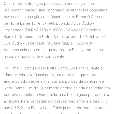
Quasimodo entra ação para salvar o seu amiguinho e
recuperar o valioso sino. Ignorando os hilariantes conselhos
das suas amigas gárgulas, Quasi limita-se Baixar O Corcunda
de Notre Dame Torrent - 1996 Dublado / Dual Áudio /
Legendado (BluRay) 720p e 1080p - Download Completo.
Baixar O Corcunda de Notre Dame Torrent - 1996 Dublado /
Dual Áudio / Legendado (BluRay) 720p e 1080p O 34º
desenho animado em longa-metragem Disney conta uma
história emocionante e comovente,
No Filme O Corcunda De Notre Dame, Em Paris, durante a
Idade Média, vive Quasímodo, um corcunda que mora
enclausurado desde a infância nos porões da catedral de
Notre Dame. Um dia Quasímodo decide sair da escuridão em
que vive e conhece Esmeralda, uma bela cigana por quem se
apaixona. Para conseguir concretizar seu amor ele terá […] O
ano é 1942, e o Festival dos Tolos já está correndo na praça