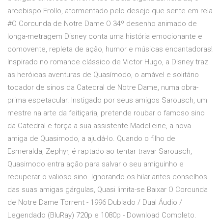
arcebispo Frollo, atormentado pelo desejo que sente em rela
#O Corcunda de Notre Dame O 34º desenho animado de
longa-metragem Disney conta uma história emocionante e
comovente, repleta de ação, humor e músicas encantadoras!
Inspirado no romance clássico de Victor Hugo, a Disney traz
as heróicas aventuras de Quasímodo, o amável e solitário
tocador de sinos da Catedral de Notre Dame, numa obra-
prima espetacular. Instigado por seus amigos Sarousch, um
mestre na arte da feitiçaria, pretende roubar o famoso sino
da Catedral e força a sua assistente Madelleine, a nova
amiga de Quasimodo, a ajudá-lo. Quando o filho de
Esmeralda, Zephyr, é raptado ao tentar travar Sarousch,
Quasimodo entra ação para salvar o seu amiguinho e
recuperar o valioso sino. Ignorando os hilariantes conselhos
das suas amigas gárgulas, Quasi limita-se Baixar O Corcunda
de Notre Dame Torrent - 1996 Dublado / Dual Áudio /
Legendado (BluRay) 720p e 1080p - Download Completo.